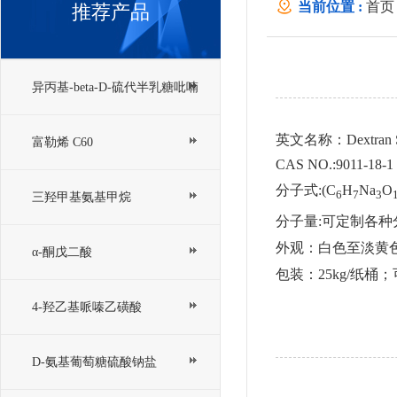
当前位置 :
首页
推荐产品
异丙基-beta-D-硫代半乳糖吡喃
英文名称：Dextran Sul
糖苷； IPTG
富勒烯 C60
CAS NO.:9011-18-1
分子式:(C
H
Na
O
6
7
3
三羟甲基氨基甲烷
分子量:可定制各种
外观：白色至淡黄
α-酮戊二酸
包装：25kg/纸桶
4-羟乙基哌嗪乙磺酸
D-氨基葡萄糖硫酸钠盐