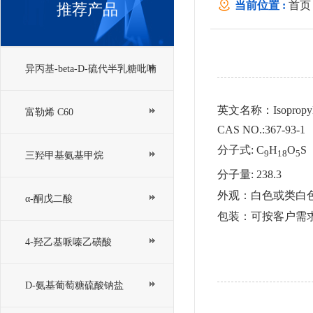
当前位置 :
首页
推荐产品
异丙基-beta-D-硫代半乳糖吡喃
英文名称：Isopropyl-be
糖苷； IPTG
富勒烯 C60
CAS NO.:367-93-1
分子式: C
H
O
S
9
18
5
三羟甲基氨基甲烷
分子量: 238.3
外观：白色或类白
α-酮戊二酸
包装：可按客户需
4-羟乙基哌嗪乙磺酸
D-氨基葡萄糖硫酸钠盐